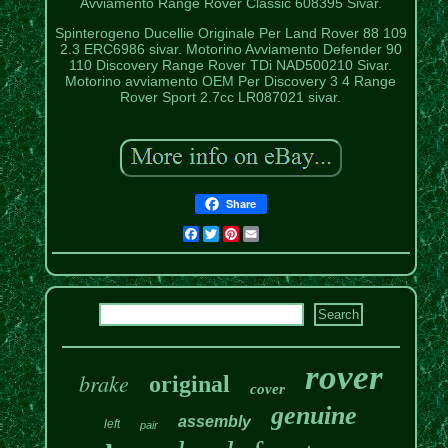
Avviamento Range Rover Classic 608395 Sivar.
Spinterogeno Ducellie Originale Per Land Rover 88 109
2.3 ERC6986 sivar. Motorino Avviamento Defender 90
110 Discovery Range Rover TDi NAD500210 Sivar.
Motorino avviamento OEM Per Discovery 3 4 Range
Rover Sport 2.7cc LR087021 sivar.
Share
Facebook
Twitter
Pinterest
Email
rover
brake
original
cover
genuine
assembly
left
pair