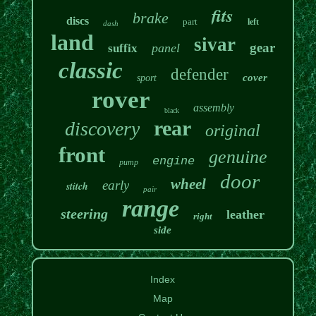
fits
brake
discs
part
left
dash
land
sivar
gear
panel
suffix
classic
defender
cover
sport
rover
assembly
black
rear
discovery
original
front
genuine
engine
pump
door
wheel
early
stitch
pair
range
steering
leather
right
side
Index
Map