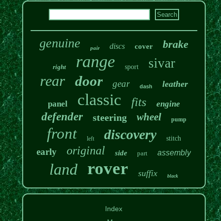
genuine
brake
discs
cover
pair
range
sivar
right
sport
rear
door
gear
leather
dash
classic
fits
panel
engine
defender
wheel
steering
pump
front
discovery
stitch
left
original
early
assembly
side
part
rover
land
suffix
black
Index