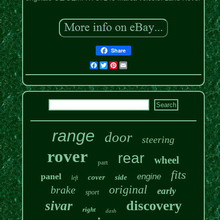
Share
Facebook
Twitter
Pinterest
Email
range
door
steering
rover
rear
wheel
part
fits
panel
engine
cover
side
left
original
brake
early
sport
discovery
sivar
right
dash