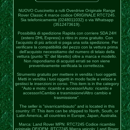
NUOVO Cuscinetto a rulli Overdrive Originale Range
Rover Classic 4 marce codice ORIGINALE RTC7245.
Sia telefonicamente (0248011032) o via Whatsapp
(3512473619).
Possibilità di spedizione Rapida con corriere SDA 24H
(estero DHL Express) o ritiro in zona gratuito. Con
l'acquisto di più articoli si paga una sola spedizione. Per
verificare la compatibilità del pezzo con la vettura prima
dell'acquisto necessitiamo del numero di telaio della
vettura (punto "E" del libretto) oltre a marca e modello.
Non rispondiamo di acquisti errati se non viene
preventivamente verificata la correttezza.
Strumento gratuito per mettere in vendita i tuoi oggetti.
Metti in vendita i tuoi oggetti in modo facile e veloce e
gestisci le inserzioni in corso. This item is in the category
"Auto e moto: ricambi e accessori\Auto: ricambi e
accessori\Cambio e trasmissione\Altro cambio e
trasmissione".
The seller is "sivarricambiauto" and is located in this
country: IT. This item can be shipped to North, South, or
Latin America, all countries in Europe, Japan, Australia.
Marca: Land Rover
MPN: RTC7245
Codice ricambio
originale OE/OEM: RTC7245
Marca veicolo: Land Rover