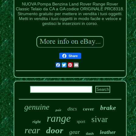
NUOVA Pompa Benzina Land Rover Range Rover
Classic Telaio da CA a GA codice ORIGINALE PRC8318.
Strumento gratuito per mettere in vendita i tuoi oggetti.
Metti in vendita i tuoi oggetti in modo facile e veloce e
gestisci le inserzioni in corso.
Share
Facebook
Twitter
Pinterest
Email
genuine
brake
discs
cover
pair
range
sivar
right
sport
rear
door
gear
leather
dash