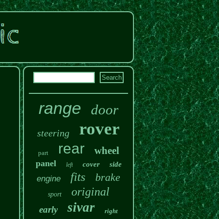
range
door
rover
steering
rear
wheel
part
panel
cover
side
left
fits
brake
engine
original
sport
sivar
early
right