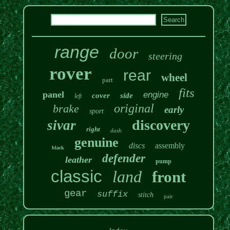
range
door
steering
rover
rear
wheel
part
fits
panel
engine
cover
side
left
original
brake
early
sport
discovery
sivar
right
dash
genuine
discs
assembly
black
defender
leather
pump
classic
land
front
gear
suffix
stitch
pair