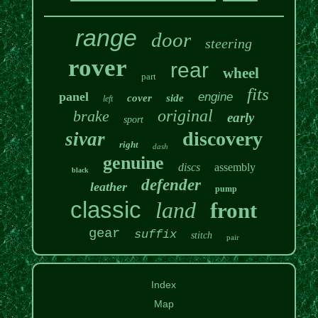
range
door
steering
rover
rear
wheel
part
fits
panel
engine
cover
side
left
original
brake
early
sport
discovery
sivar
right
dash
genuine
discs
assembly
black
defender
leather
pump
classic
land
front
gear
suffix
stitch
pair
Index
Map