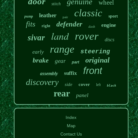
door
genuine
wheel
stitch
classic
leather
sport
pump
pair
fits
defender
engine
right
dash
land
rover
sivar
discs
range
steering
early
original
brake
gear
part
front
suffix
assembly
discovery
side
cover
left
black
rear
panel
Index
Map
Contact Us